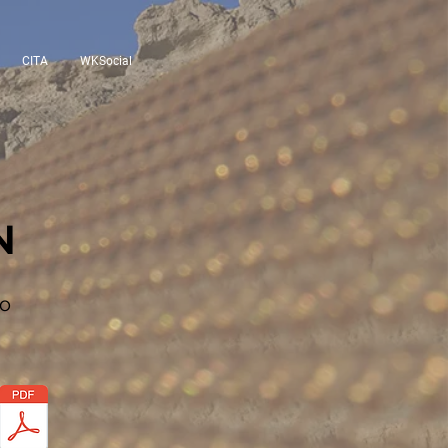
CITA
WKSocial
N
bo