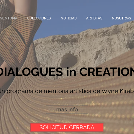
MENTORÍA
COLECCIONES
NOTICIAS
ARTISTAS
NOSOTR@S
DIALOGUES in CREATIO
n programa de mentoría artística de Wyne Kira
más info
SOLICITUD CERRADA