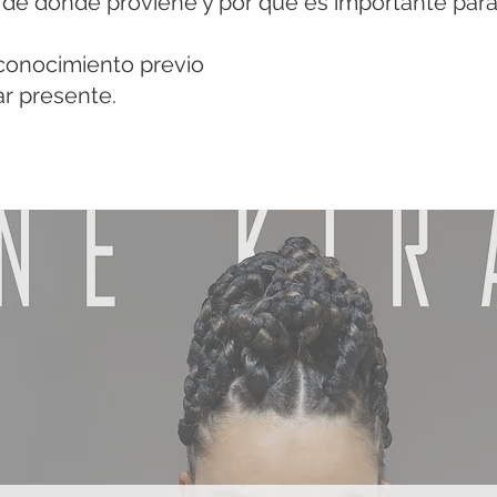
 de dónde proviene y por qué es importante para 
conocimiento previo
ar presente.