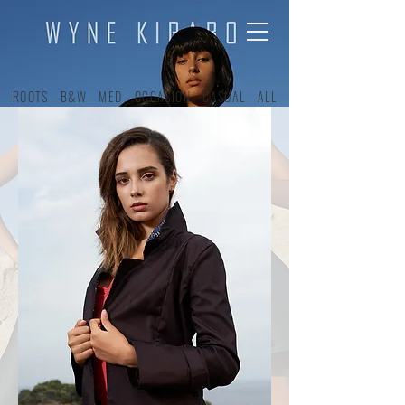
ROOTS
B&W
MED
OCCASION
CASUAL
ALL