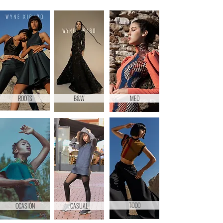
ROOTS
B&W
MED
TODO
OCASIÓN
CASUAL