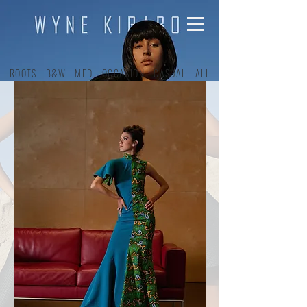
ROOTS
B&W
MED
OCCASION
CASUAL
ALL