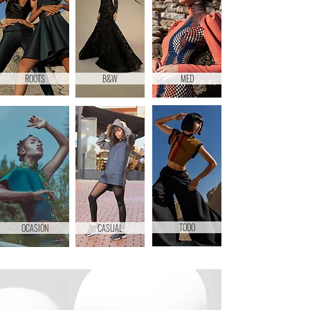
ROOTS
B&W
MED
TODO
OCASIÓN
CASUAL